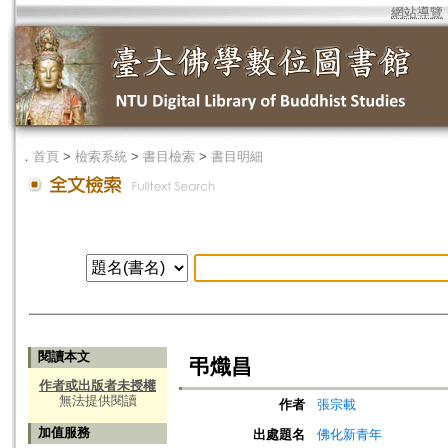
網站導覽
．
首頁
>
檢索系統
>
書目檢索
>
書目明細
閱讀本文
弔熾昌
作者或出版者未授權
無法提供閱讀
作者
張宗載
加值服務
出處題名
佛化新青年