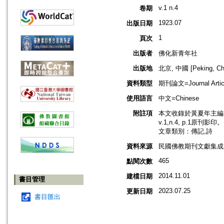
v.1 n.4
卷期
1923.07
出版日期
1
頁次
出版者
佛化新青年社
出版地
北京, 中國 [Peking, Ch
資料類型
期刊論文=Journal Artic
使用語言
中文=Chinese
附註項
本文收錄於黃夏年主編，2
v.1,n.4, p.1原刊影印。
文章類別：傳記,詩
資料來源
民國佛教期刊文獻集成 v
465
點閱次數
2014.11.01
建檔日期
書目管理
2023.07.25
更新日期
書目匯出