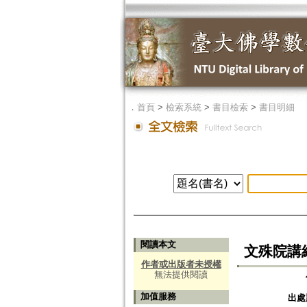
．
首頁
>
檢索系統
>
書目檢索
>
書目明細
閱讀本文
文殊院講
作者或出版者未授權
無法提供閱讀
加值服務
出處