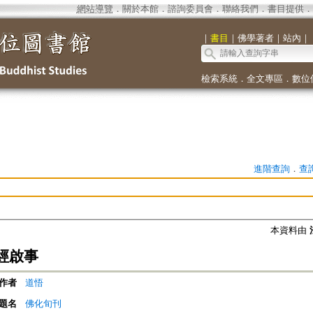
網站導覽
．
關於本館
．
諮詢委員會
．
聯絡我們
．
書目提供
．
｜
書目
｜
佛學著者
｜
站內
｜
檢索系統
．
全文專區
．
數位
進階查詢
．
查
本資料由
經啟事
作者
道悟
題名
佛化旬刊