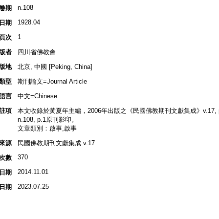
n.108
卷期
1928.04
日期
1
頁次
版者
四川省佛教會
版地
北京, 中國 [Peking, China]
類型
期刊論文=Journal Article
語言
中文=Chinese
註項
本文收錄於黃夏年主編，2006年出版之《民國佛教期刊文獻集成》v.17, p.
n.108, p.1原刊影印。
文章類別：啟事,啟事
來源
民國佛教期刊文獻集成 v.17
370
次數
2014.11.01
日期
2023.07.25
日期