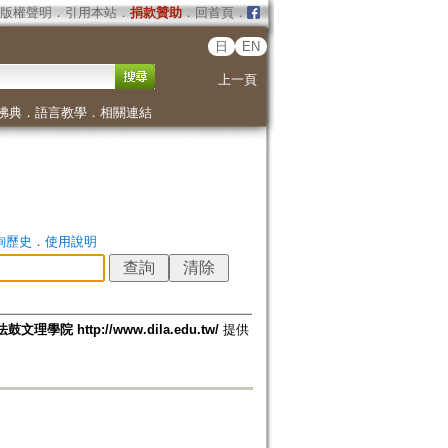
版權聲明
．
引用本站
．
捐款贊助
．
回首頁
．
日
EN
上一頁
佛典
．
語言教學
．
相關連結
詢歷史
．
使用說明
法鼓文理學院 http://www.dila.edu.tw/
提供