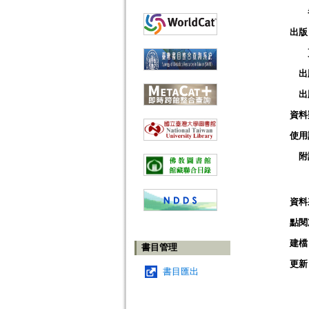
出版
出
出
資料
使用
附
資料
點閱
建檔
書目管理
更新
書目匯出