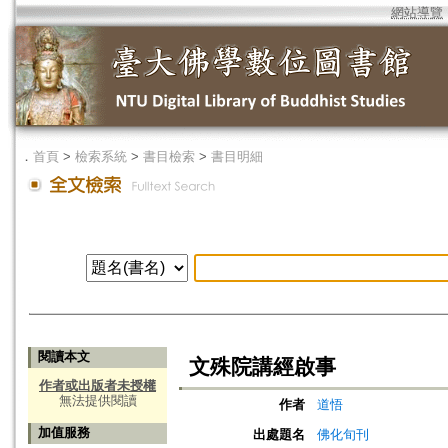
網站導覽
．
首頁
>
檢索系統
>
書目檢索
>
書目明細
閱讀本文
文殊院講經啟事
作者或出版者未授權
無法提供閱讀
作者
道悟
加值服務
出處題名
佛化旬刊