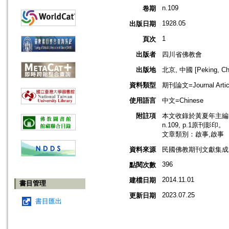
n.109
卷期
1928.05
出版日期
1
頁次
出版者
四川省佛教會
出版地
北京, 中國 [Peking, Ch
資料類型
期刊論文=Journal Artic
使用語言
中文=Chinese
附註項
本文收錄於黃夏年主編，2
n.109, p.1原刊影印。
文章類別：啟事,啟事
資料來源
民國佛教期刊文獻集成 v
396
點閱次數
2014.11.01
建檔日期
書目管理
2023.07.25
更新日期
書目匯出