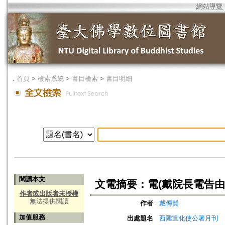
網站導覽
．
首頁
>
檢索系統
>
書目檢索
>
書目明細
閱讀本文
文電摘要：電(戴院長電告由
作者或出版者未授權
無法提供閱讀
作者
戴傳賢
加值服務
出處題名
西陲宣化使公署月刊