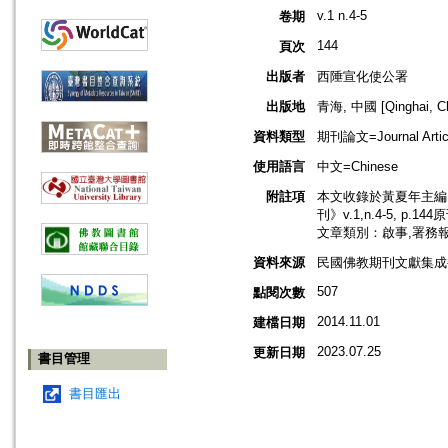
v.1 n.4-5
卷期
144
頁次
出版者
西陲宣化使公署
出版地
青海, 中國 [Qinghai, Ch
資料類型
期刊論文=Journal Artic
使用語言
中文=Chinese
附註項
本文收錄於黃夏年主編，
刊》v.1,n.4-5, p.1
文章類別：啟事,署務
資料來源
民國佛教期刊文獻集成補編
507
點閱次數
2014.11.01
建檔日期
2023.07.25
更新日期
書目管理
書目匯出