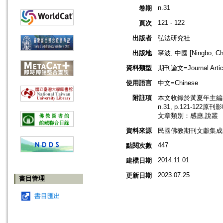
n.31
卷期
121 - 122
頁次
出版者
弘法研究社
出版地
寧波, 中國 [Ningbo, Ch
資料類型
期刊論文=Journal Artic
使用語言
中文=Chinese
附註項
本文收錄於黃夏年主編，2
n.31, p.121-122原
文章類別：感應,說叢
資料來源
民國佛教期刊文獻集成補編
447
點閱次數
2014.11.01
建檔日期
2023.07.25
更新日期
書目管理
書目匯出