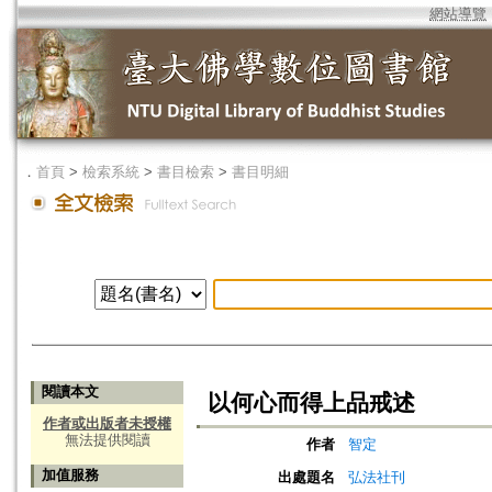
網站導覽
．
首頁
>
檢索系統
>
書目檢索
>
書目明細
閱讀本文
以何心而得上品戒述
作者或出版者未授權
無法提供閱讀
作者
智定
加值服務
出處題名
弘法社刊