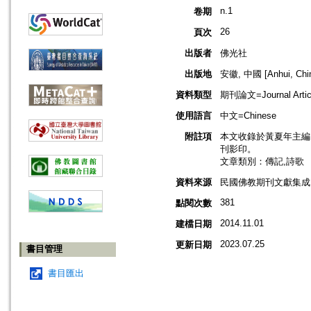
n.1
卷期
26
頁次
出版者
佛光社
出版地
安徽, 中國 [Anhui, Chi
資料類型
期刊論文=Journal Artic
使用語言
中文=Chinese
附註項
本文收錄於黃夏年主編，2
刊影印。
文章類別：傳記,詩歌
資料來源
民國佛教期刊文獻集成 v
381
點閱次數
2014.11.01
建檔日期
2023.07.25
更新日期
書目管理
書目匯出