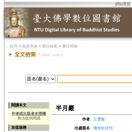
網站導覽
．
首頁
>
檢索系統
>
書目檢索
>
書目明細
閱讀本文
半月巖
作者或出版者未授權
無法提供閱讀
作者
江雪惺
加值服務
出處題名
佛光社社刊