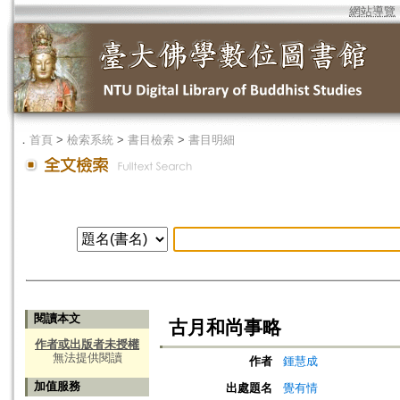
網站導覽
．
首頁
>
檢索系統
>
書目檢索
>
書目明細
閱讀本文
古月和尚事略
作者或出版者未授權
無法提供閱讀
作者
鍾慧成
加值服務
出處題名
覺有情