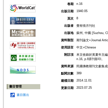
n.16
卷期
1940.05
出版日期
8
頁次
出版者
覺有情月刊社
出版地
蘇州, 中國 [Suzhou, Ch
資料類型
期刊論文=Journal Artic
使用語言
中文=Chinese
附註項
本文收錄於黃夏年主編，2
n.16, p.8原刊影印。
資料來源
民國佛教期刊文獻集成補編
389
點閱次數
2014.11.01
建檔日期
書目管理
2023.07.25
更新日期
書目匯出