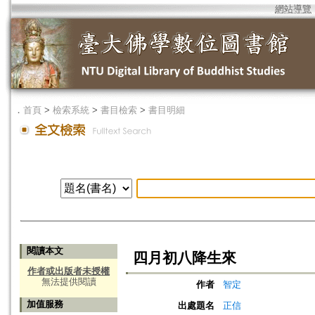
網站導覽
．
首頁
>
檢索系統
>
書目檢索
>
書目明細
閱讀本文
四月初八降生來
作者或出版者未授權
無法提供閱讀
作者
智定
加值服務
出處題名
正信