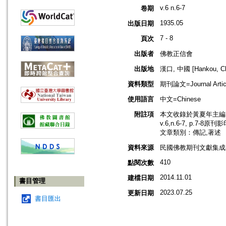
v.6 n.6-7
卷期
1935.05
出版日期
7 - 8
頁次
出版者
佛教正信會
出版地
漢口, 中國 [Hankou, Ch
資料類型
期刊論文=Journal Artic
使用語言
中文=Chinese
附註項
本文收錄於黃夏年主編，2
v.6,n.6-7, p.7-8原刊
文章類別：傳記,著述
資料來源
民國佛教期刊文獻集成補編
410
點閱次數
2014.11.01
建檔日期
書目管理
2023.07.25
更新日期
書目匯出