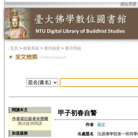
網站導覽
．
首頁
>
檢索系統
>
書目檢索
>
書目明細
閱讀本文
甲子初春自警
作者或出版者未授權
無法提供閱讀
作者
嚴定
加值服務
出處題名
法源佛學院第一班同學