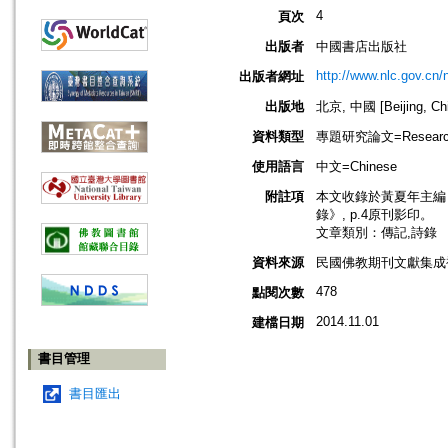
4
頁次
出版者
中國書店出版社
http://www.nlc.gov.cn
出版者網址
出版地
北京, 中國 [Beijing, Ch
資料類型
專題研究論文=Research
使用語言
中文=Chinese
附註項
本文收錄於黃夏年主編，
錄》, p.4原刊影印。
文章類別：傳記,詩錄
資料來源
民國佛教期刊文獻集成補
478
點閱次數
2014.11.01
建檔日期
書目管理
書目匯出