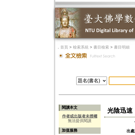
．
首頁
>
檢索系統
>
書目檢索
>
書目明細
閱讀本文
光陰迅速
作者或出版者未授權
無法提供閱讀
加值服務
出處