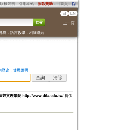
版權聲明
．
引用本站
．
捐款贊助
．
回首頁
．
日
EN
上一頁
佛典
．
語言教學
．
相關連結
詢歷史
．
使用說明
法鼓文理學院 http://www.dila.edu.tw/
提供