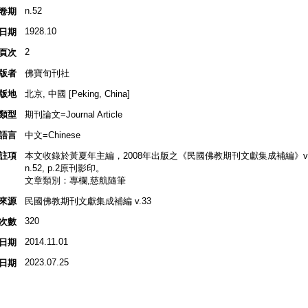
n.52
卷期
1928.10
日期
2
頁次
版者
佛寶旬刊社
版地
北京, 中國 [Peking, China]
類型
期刊論文=Journal Article
語言
中文=Chinese
註項
本文收錄於黃夏年主編，2008年出版之《民國佛教期刊文獻集成補編》v.33, 
n.52, p.2原刊影印。
文章類別：專欄,慈航隨筆
來源
民國佛教期刊文獻集成補編 v.33
320
次數
2014.11.01
日期
2023.07.25
日期