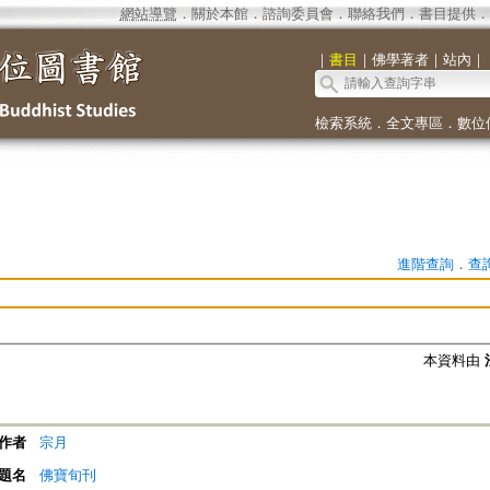
網站導覽
．
關於本館
．
諮詢委員會
．
聯絡我們
．
書目提供
．
｜
書目
｜
佛學著者
｜
站內
｜
檢索系統
．
全文專區
．
數位
進階查詢
．
查
本資料由
作者
宗月
題名
佛寶旬刊