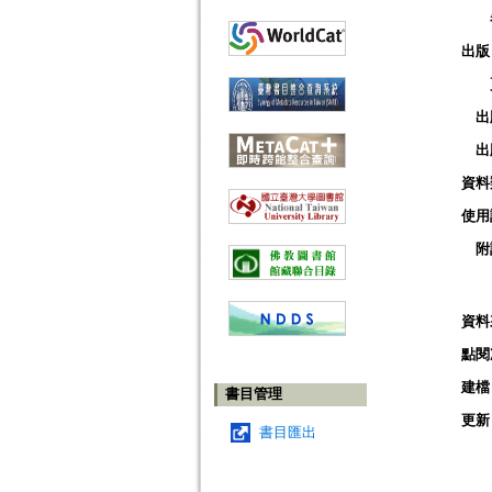
出版
出
出
資料
使用
附
資料
點閱
建檔
書目管理
更新
書目匯出