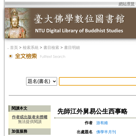
網站導覽
．
首頁
>
檢索系統
>
書目檢索
>
書目明細
閱讀本文
先師江外舅易公生西事略
作者或出版者未授權
無法提供閱讀
作者
游有維
加值服務
出處題名
佛學半月刊