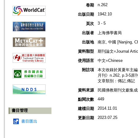
n.262
卷期
1942.10
出版日期
3 - 5
頁次
出版者
上海佛學書局
出版地
南京, 中國 [Nanjing, Ch
資料類型
期刊論文=Journal Artic
使用語言
中文=Chinese
附註項
本文收錄於黃夏年主編，2
月刊》n.262, p.3-5
文章類別：傳記,傳記
資料來源
民國佛教期刊文獻集成補編
449
點閱次數
2014.11.01
建檔日期
書目管理
2023.07.25
更新日期
書目匯出