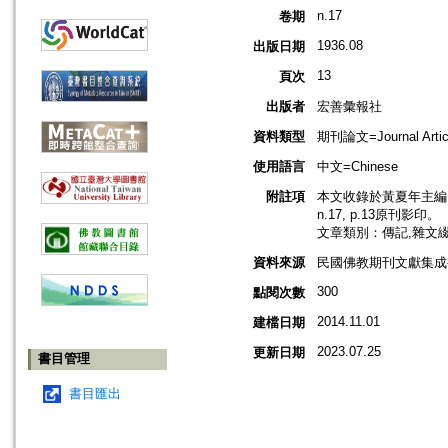
n.17
卷期
1936.08
出版日期
13
頁次
出版者
宏善彙報社
資料類型
期刊論文=Journal Artic
使用語言
中文=Chinese
附註項
本文收錄於黃夏年主編，2
n.17, p.13原刊影印。
文章類別：傳記,雜文
資料來源
民國佛教期刊文獻集成補編
300
點閱次數
2014.11.01
建檔日期
2023.07.25
更新日期
書目管理
書目匯出