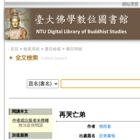
網站導覽
．
首頁
>
檢索系統
>
書目檢索
>
書目明細
閱讀本文
再哭亡弟
作者或出版者未授權
無法提供閱讀
作者
鄧雨蒼
加值服務
出處題名
宏善彙報