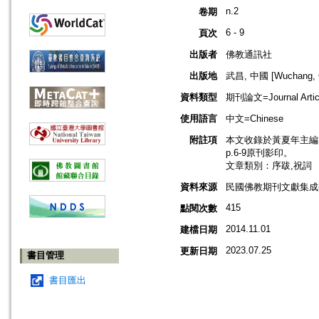
n.2
卷期
6 - 9
頁次
出版者
佛教通訊社
出版地
武昌, 中國 [Wuchang, C
資料類型
期刊論文=Journal Artic
使用語言
中文=Chinese
附註項
本文收錄於黃夏年主編，2
p.6-9原刊影印。
文章類別：序跋,祝詞
資料來源
民國佛教期刊文獻集成補編
415
點閱次數
2014.11.01
建檔日期
2023.07.25
更新日期
書目管理
書目匯出