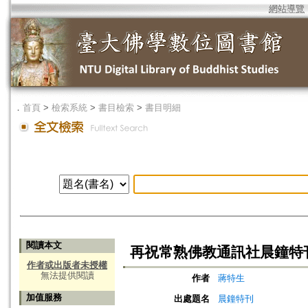
網站導覽
．
首頁
>
檢索系統
>
書目檢索
>
書目明細
閱讀本文
再祝常熟佛教通訊社晨鐘特
作者或出版者未授權
無法提供閱讀
作者
蔣特生
加值服務
出處題名
晨鐘特刊