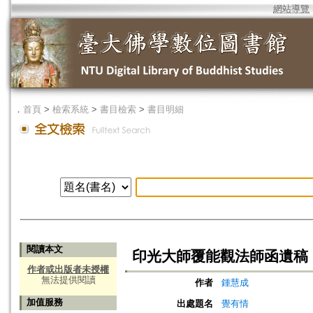
網站導覽
．
首頁
>
檢索系統
>
書目檢索
>
書目明細
閱讀本文
印光大師覆能觀法師函遺稿
作者或出版者未授權
無法提供閱讀
作者
鍾慧成
加值服務
出處題名
覺有情