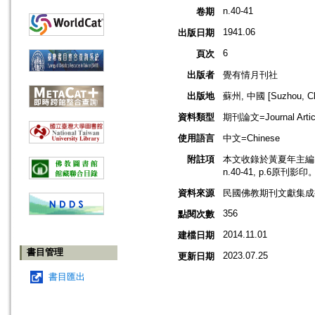
n.40-41
卷期
1941.06
出版日期
6
頁次
出版者
覺有情月刊社
出版地
蘇州, 中國 [Suzhou, Ch
資料類型
期刊論文=Journal Artic
使用語言
中文=Chinese
附註項
本文收錄於黃夏年主編，2
n.40-41, p.6原刊影印
資料來源
民國佛教期刊文獻集成補編
356
點閱次數
2014.11.01
建檔日期
書目管理
2023.07.25
更新日期
書目匯出