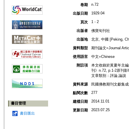
n.72
卷期
1929.04
出版日期
1 - 2
頁次
出版者
佛寶旬刊社
出版地
北京, 中國 [Peking, Ch
資料類型
期刊論文=Journal Artic
使用語言
中文=Chinese
附註項
本文收錄於黃夏年主編，2
刊》n.72, p.1-2原刊
文章類別：評論,論說
資料來源
民國佛教期刊文獻集成補編
277
點閱次數
2014.11.01
建檔日期
書目管理
2023.07.25
更新日期
書目匯出