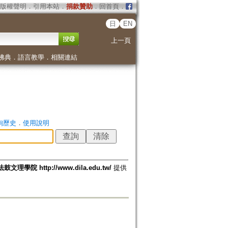
版權聲明
．
引用本站
．
捐款贊助
．
回首頁
．
日
EN
上一頁
佛典
．
語言教學
．
相關連結
詢歷史
．
使用說明
法鼓文理學院 http://www.dila.edu.tw/
提供