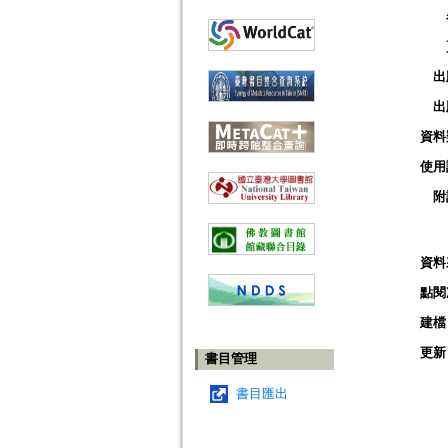
出
出
資料
使用
附
資料
點閱
建檔
更新
書目管理
書目匯出