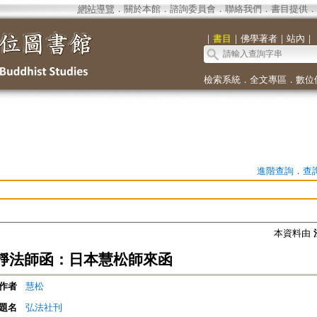
網站導覽
．
關於本館
．
諮詢委員會
．
聯絡我們
．
書目提供
．
｜
書目
｜
佛學著者
｜
站內
｜
檢索系統
．
全文專區
．
數位
進階查詢
．
查
本資料由
靜法師函：日本慧松師來函
作者
慧松
題名
弘法社刊