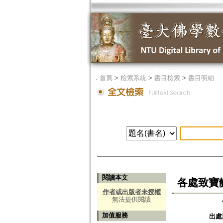
．
首頁
>
檢索系統
>
書目檢索
>
書目明細
閱讀本文
各處致寶
作者或出版者未授權
無法提供閱讀
加值服務
出處