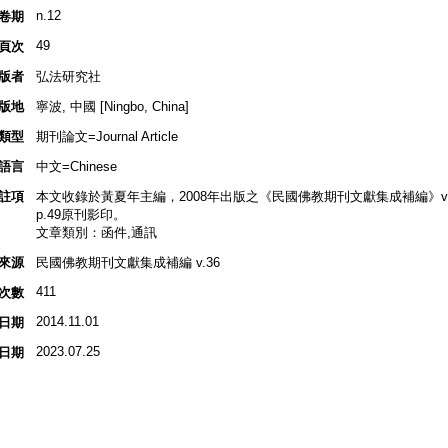
n.12
卷期
49
頁次
版者
弘法研究社
版地
寧波, 中國 [Ningbo, China]
類型
期刊論文=Journal Article
語言
中文=Chinese
註項
本文收錄於黃夏年主編，2008年出版之《民國佛教期刊文獻集成補編》v.36,
p.49原刊影印。
文章類別：函件,通訊
來源
民國佛教期刊文獻集成補編 v.36
411
次數
2014.11.01
日期
2023.07.25
日期