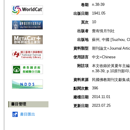
n.38-39
卷期
1941.05
出版日期
10
頁次
出版者
覺有情月刊社
出版地
蘇州, 中國 [Suzhou, Ch
資料類型
期刊論文=Journal Artic
使用語言
中文=Chinese
附註項
本文收錄於黃夏年主編，2
n.38-39, p.10原刊影
資料來源
民國佛教期刊文獻集成補編
396
點閱次數
2014.11.01
建檔日期
書目管理
2023.07.25
更新日期
書目匯出