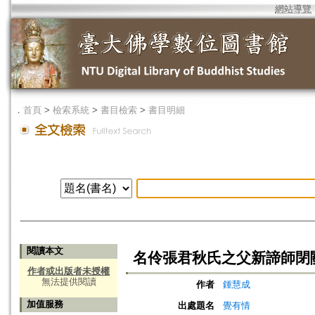
網站導覽
．
首頁
>
檢索系統
>
書目檢索
>
書目明細
閱讀本文
名伶張君秋氏之父新諦師閉
作者或出版者未授權
無法提供閱讀
作者
鍾慧成
加值服務
出處題名
覺有情