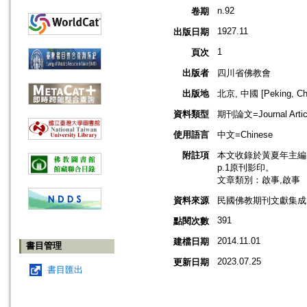
n.92
卷期
1927.11
出版日期
1
頁次
出版者
四川省佛教會
出版地
北京, 中國 [Peking, Ch
資料類型
期刊論文=Journal Artic
使用語言
中文=Chinese
附註項
本文收錄於黃夏年主編，20
p.1原刊影印。
文章類別：啟事,啟事
資料來源
民國佛教期刊文獻集成 v
391
點閱次數
2014.11.01
建檔日期
書目管理
2023.07.25
更新日期
書目匯出