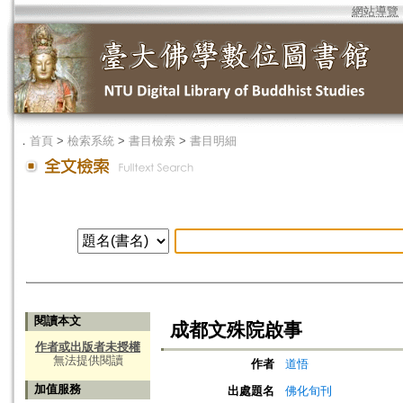
網站導覽
．
首頁
>
檢索系統
>
書目檢索
>
書目明細
閱讀本文
成都文殊院啟事
作者或出版者未授權
無法提供閱讀
作者
道悟
加值服務
出處題名
佛化旬刊