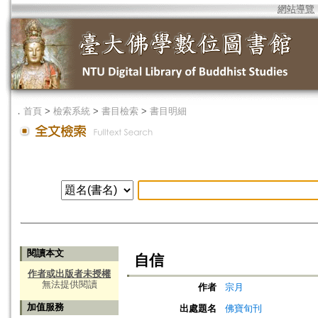
網站導覽
．
首頁
>
檢索系統
>
書目檢索
>
書目明細
閱讀本文
自信
作者或出版者未授權
無法提供閱讀
作者
宗月
加值服務
出處題名
佛寶旬刊