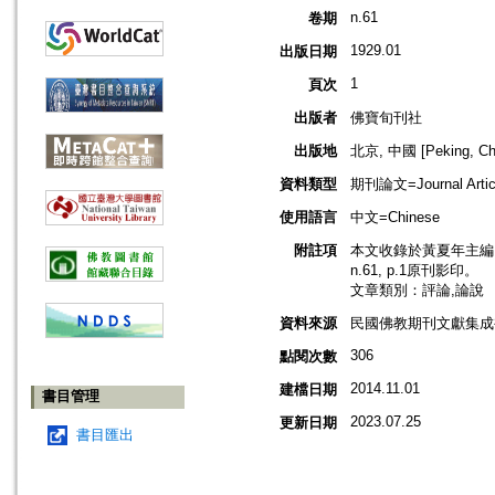
n.61
卷期
1929.01
出版日期
1
頁次
出版者
佛寶旬刊社
出版地
北京, 中國 [Peking, Ch
資料類型
期刊論文=Journal Artic
使用語言
中文=Chinese
附註項
本文收錄於黃夏年主編，2
n.61, p.1原刊影印。
文章類別：評論,論說
資料來源
民國佛教期刊文獻集成補編
306
點閱次數
2014.11.01
建檔日期
書目管理
2023.07.25
更新日期
書目匯出