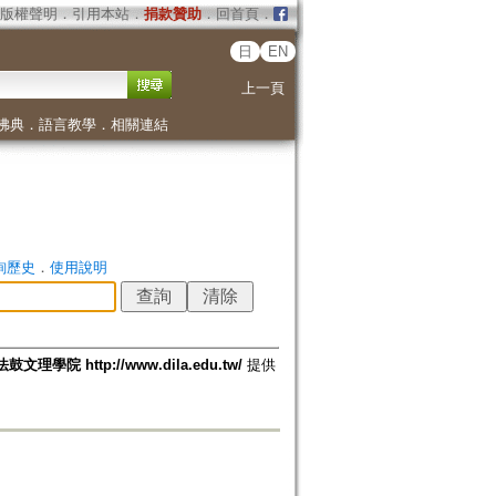
版權聲明
．
引用本站
．
捐款贊助
．
回首頁
．
日
EN
上一頁
佛典
．
語言教學
．
相關連結
詢歷史
．
使用說明
法鼓文理學院 http://www.dila.edu.tw/
提供