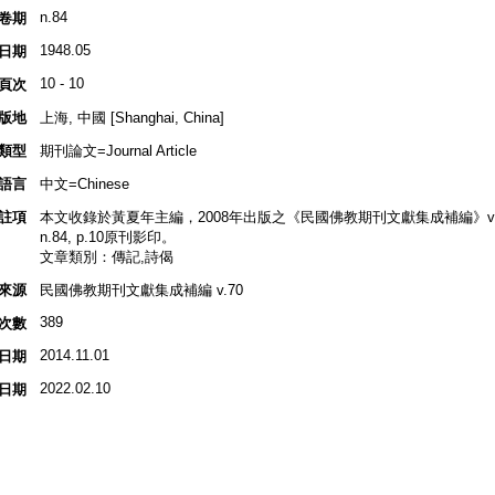
n.84
卷期
1948.05
日期
10 - 10
頁次
版地
上海, 中國 [Shanghai, China]
類型
期刊論文=Journal Article
語言
中文=Chinese
註項
本文收錄於黃夏年主編，2008年出版之《民國佛教期刊文獻集成補編》v.70, 
n.84, p.10原刊影印。
文章類別：傳記,詩偈
來源
民國佛教期刊文獻集成補編 v.70
389
次數
2014.11.01
日期
2022.02.10
日期