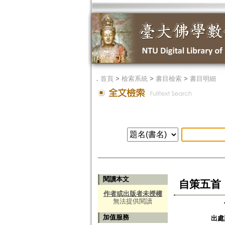
．
首頁
>
檢索系統
>
書目檢索
>
書目明細
閱讀本文
自策五首
作者或出版者未授權
無法提供閱讀
加值服務
出處