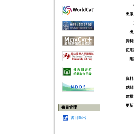
出版
出
資料
使用
附
資料
點閱
建檔
更新
書目管理
書目匯出