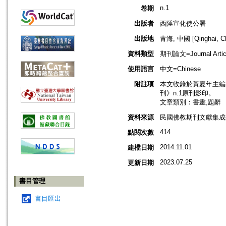
n.1
卷期
出版者
西陲宣化使公署
出版地
青海, 中國 [Qinghai, Ch
資料類型
期刊論文=Journal Artic
使用語言
中文=Chinese
附註項
本文收錄於黃夏年主編，
刊》n.1原刊影印。
文章類別：書畫,題辭
資料來源
民國佛教期刊文獻集成補編
414
點閱次數
2014.11.01
建檔日期
2023.07.25
更新日期
書目管理
書目匯出