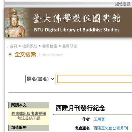
網站導覽
．
首頁
>
檢索系統
>
書目檢索
>
書目明細
閱讀本文
西陲月刊發行紀念
作者或出版者未授權
無法提供閱讀
作者
王用賓
加值服務
出處題名
西陲宣化使公署月刊