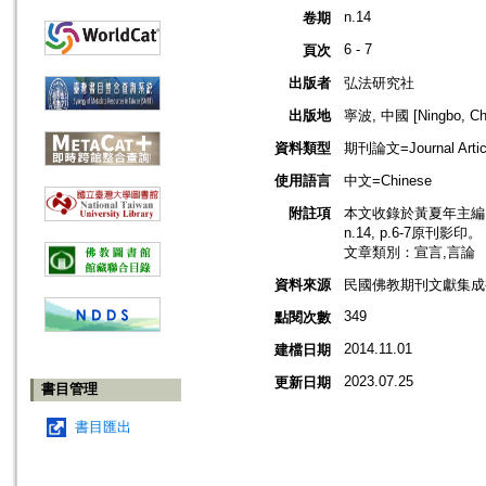
n.14
卷期
6 - 7
頁次
出版者
弘法研究社
出版地
寧波, 中國 [Ningbo, Ch
資料類型
期刊論文=Journal Artic
使用語言
中文=Chinese
附註項
本文收錄於黃夏年主編，2
n.14, p.6-7原刊影印。
文章類別：宣言,言論
資料來源
民國佛教期刊文獻集成補編
349
點閱次數
2014.11.01
建檔日期
2023.07.25
更新日期
書目管理
書目匯出