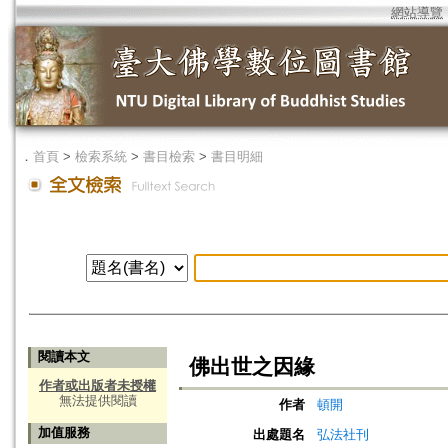
網站導覽
．
首頁
>
檢索系統
>
書目檢索
>
書目明細
閱讀本文
佛出世之因緣
作者或出版者未授權
無法提供閱讀
作者
頓開
加值服務
出處題名
弘法社刊