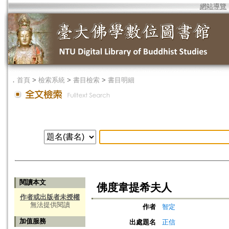
網站導覽
．
首頁
>
檢索系統
>
書目檢索
>
書目明細
閱讀本文
佛度韋提希夫人
作者或出版者未授權
無法提供閱讀
作者
智定
加值服務
出處題名
正信