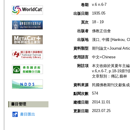
v.6 n.6-7
卷期
1935.05
出版日期
18 - 19
頁次
出版者
佛教正信會
出版地
漢口, 中國 [Hankou, Ch
資料類型
期刊論文=Journal Artic
使用語言
中文=Chinese
附註項
本文收錄於黃夏年主編，2
v.6,n.6-7, p.18-19
文章類別：傳記,藝林
資料來源
民國佛教期刊文獻集成補編
574
點閱次數
2014.11.01
建檔日期
書目管理
2023.07.25
更新日期
書目匯出