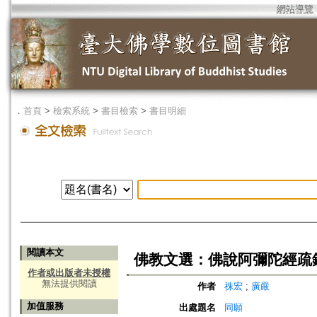
網站導覽
．
首頁
>
檢索系統
>
書目檢索
>
書目明細
閱讀本文
佛教文選：佛說阿彌陀經疏
作者或出版者未授權
無法提供閱讀
作者
祩宏
;
廣嚴
加值服務
出處題名
同願