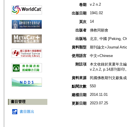
v.2 n.2
卷期
1941.02
出版日期
14
頁次
出版者
佛教同願會
出版地
北京, 中國 [Peking, Ch
資料類型
期刊論文=Journal Artic
使用語言
中文=Chinese
附註項
本文收錄於黃夏年主編，2
v.2,n.2, p.14原刊影印
資料來源
民國佛教期刊文獻集成補編
550
點閱次數
2014.11.01
建檔日期
書目管理
2023.07.25
更新日期
書目匯出