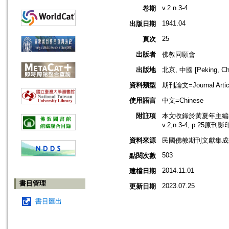
v.2 n.3-4
卷期
1941.04
出版日期
25
頁次
出版者
佛教同願會
出版地
北京, 中國 [Peking, Ch
資料類型
期刊論文=Journal Artic
使用語言
中文=Chinese
附註項
本文收錄於黃夏年主編，2
v.2,n.3-4, p.25原刊
資料來源
民國佛教期刊文獻集成補編
503
點閱次數
2014.11.01
建檔日期
書目管理
2023.07.25
更新日期
書目匯出