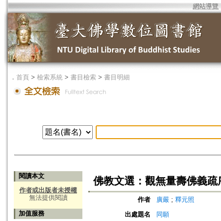
網站導覽
．
首頁
>
檢索系統
>
書目檢索
>
書目明細
閱讀本文
佛教文選：觀無量壽佛義疏
作者或出版者未授權
無法提供閱讀
作者
廣嚴
;
釋元照
加值服務
出處題名
同願