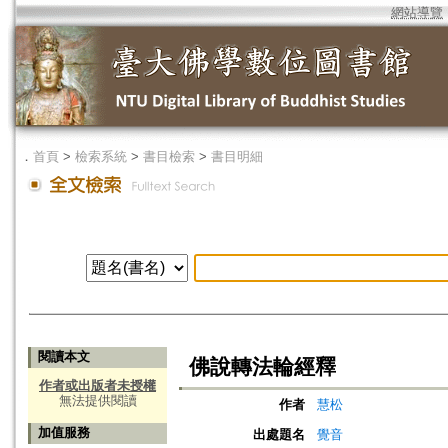
網站導覽
．
首頁
>
檢索系統
>
書目檢索
>
書目明細
閱讀本文
佛說轉法輪經釋
作者或出版者未授權
無法提供閱讀
作者
慧松
加值服務
出處題名
覺音