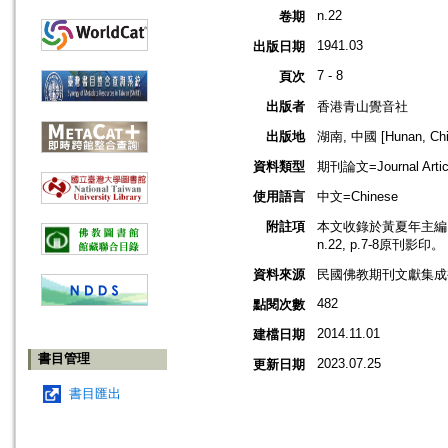
n.22
卷期
1941.03
出版日期
7 - 8
頁次
出版者
香港青山覺音社
出版地
湖南, 中國 [Hunan, Chi
資料類型
期刊論文=Journal Artic
使用語言
中文=Chinese
附註項
本文收錄於黃夏年主編，2
n.22, p.7-8原刊影印。
資料來源
民國佛教期刊文獻集成補編
482
點閱次數
2014.11.01
建檔日期
書目管理
2023.07.25
更新日期
書目匯出