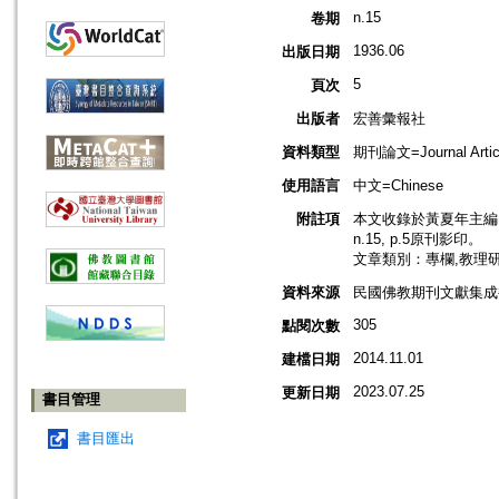
n.15
卷期
1936.06
出版日期
5
頁次
出版者
宏善彙報社
資料類型
期刊論文=Journal Artic
使用語言
中文=Chinese
附註項
本文收錄於黃夏年主編，2
n.15, p.5原刊影印。
文章類別：專欄,教理
資料來源
民國佛教期刊文獻集成補編
305
點閱次數
2014.11.01
建檔日期
2023.07.25
更新日期
書目管理
書目匯出