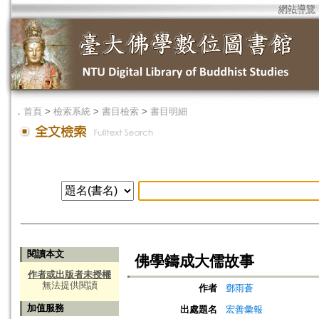
網站導覽
．
首頁
>
檢索系統
>
書目檢索
>
書目明細
閱讀本文
佛學鑄成大儒故事
作者或出版者未授權
無法提供閱讀
作者
鄧雨蒼
加值服務
出處題名
宏善彙報