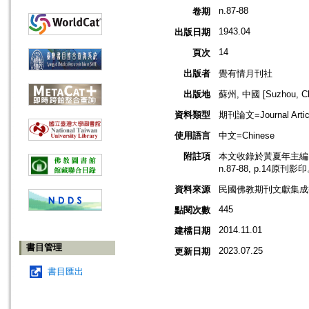
n.87-88
卷期
1943.04
出版日期
14
頁次
出版者
覺有情月刊社
出版地
蘇州, 中國 [Suzhou, Ch
資料類型
期刊論文=Journal Artic
使用語言
中文=Chinese
附註項
本文收錄於黃夏年主編，2
n.87-88, p.14原刊影
資料來源
民國佛教期刊文獻集成補編
445
點閱次數
2014.11.01
建檔日期
書目管理
2023.07.25
更新日期
書目匯出