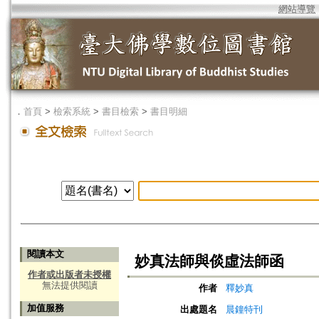
網站導覽
．
首頁
>
檢索系統
>
書目檢索
>
書目明細
閱讀本文
妙真法師與倓虛法師函
作者或出版者未授權
無法提供閱讀
作者
釋妙真
加值服務
出處題名
晨鐘特刊