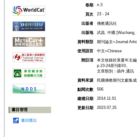
n.3
卷期
23 - 24
頁次
出版者
佛教通訊社
出版地
武昌, 中國 [Wuchang, C
資料類型
期刊論文=Journal Artic
使用語言
中文=Chinese
附註項
本文收錄於黃夏年主編，2
p.23-24原刊影印。
文章類別：函件,通訊
資料來源
民國佛教期刊文獻集成補編
506
點閱次數
2014.11.01
建檔日期
2023.07.25
更新日期
書目管理
書目匯出