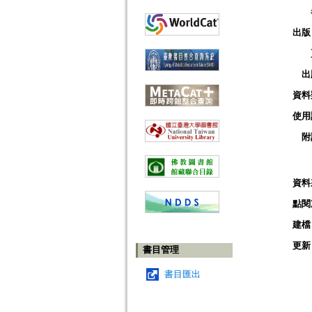
出版
出
資料
使用
附
資料
點閱
建檔
更新
書目管理
書目匯出