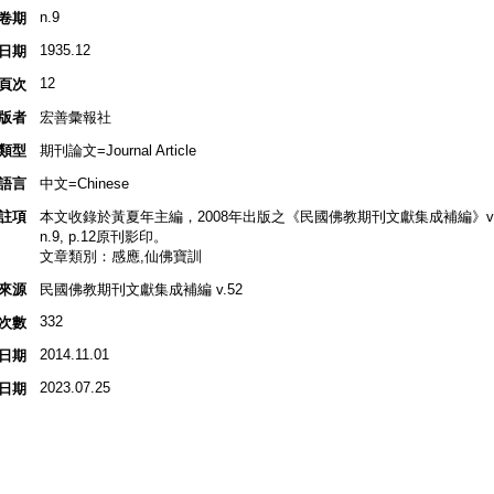
n.9
卷期
1935.12
日期
12
頁次
版者
宏善彙報社
類型
期刊論文=Journal Article
語言
中文=Chinese
註項
本文收錄於黃夏年主編，2008年出版之《民國佛教期刊文獻集成補編》v.52, 
n.9, p.12原刊影印。
文章類別：感應,仙佛寶訓
來源
民國佛教期刊文獻集成補編 v.52
332
次數
2014.11.01
日期
2023.07.25
日期