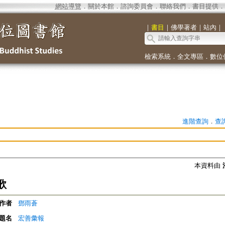
網站導覽
．
關於本館
．
諮詢委員會
．
聯絡我們
．
書目提供
．
｜
書目
｜
佛學著者
｜
站內
｜
檢索系統
．
全文專區
．
數位
進階查詢
．
查
本資料由
歌
作者
鄧雨蒼
題名
宏善彙報