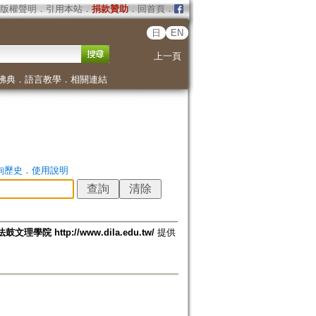
版權聲明
．
引用本站
．
捐款贊助
．
回首頁
．
日
EN
上一頁
佛典
．
語言教學
．
相關連結
詢歷史
．
使用說明
法鼓文理學院 http://www.dila.edu.tw/
提供