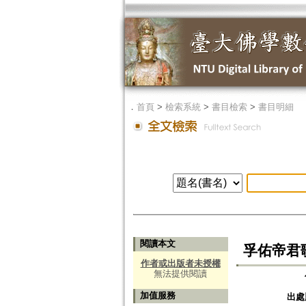
．
首頁
>
檢索系統
>
書目檢索
>
書目明細
閱讀本文
孚佑帝君
作者或出版者未授權
無法提供閱讀
加值服務
出處