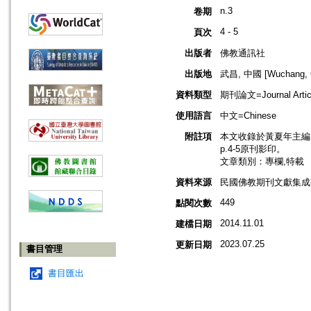
n.3
卷期
4 - 5
頁次
出版者
佛教通訊社
出版地
武昌, 中國 [Wuchang, C
資料類型
期刊論文=Journal Artic
使用語言
中文=Chinese
附註項
本文收錄於黃夏年主編，2
p.4-5原刊影印。
文章類別：專欄,特載
資料來源
民國佛教期刊文獻集成補編
449
點閱次數
2014.11.01
建檔日期
2023.07.25
更新日期
書目管理
書目匯出