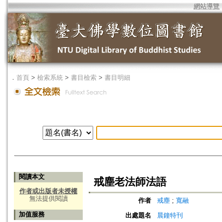
網站導覽
．
首頁
>
檢索系統
>
書目檢索
>
書目明細
閱讀本文
戒塵老法師法語
作者或出版者未授權
無法提供閱讀
作者
戒塵
;
寬融
加值服務
出處題名
晨鐘特刊