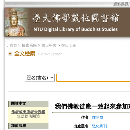
網站導覽
．
首頁
>
檢索系統
>
書目檢索
>
書目明細
閱讀本文
我們佛教徒應一致起來參加
作者或出版者未授權
無法提供閱讀
作者
鍾慧成
加值服務
出處題名
弘化月刊