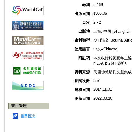
n.169
卷期
1955.06
出版日期
2 - 2
頁次
出版地
上海, 中國 [Shanghai, 
資料類型
期刊論文=Journal Artic
使用語言
中文=Chinese
附註項
本文收錄於黃夏年主編，2
n.169, p.2原刊影印。
資料來源
民國佛教期刊文獻集成補編
357
點閱次數
2014.11.01
建檔日期
2022.03.10
更新日期
書目管理
書目匯出