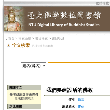
網站導覽
．
首頁
>
檢索系統
>
書目檢索
>
書目明細
閱讀本文
我們要建設活的佛教
作者或出版者未授權
無法提供閱讀
作者
昌言
加值服務
出處題名
正信