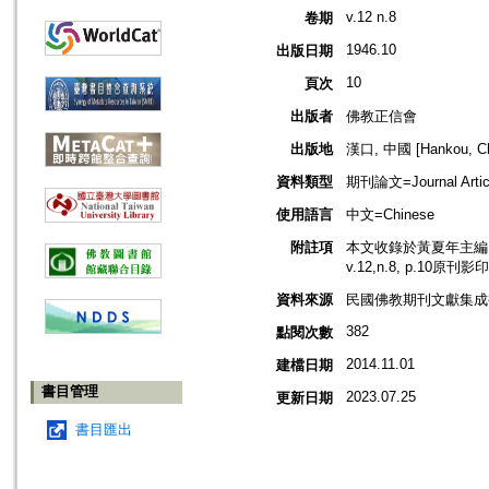
v.12 n.8
卷期
1946.10
出版日期
10
頁次
出版者
佛教正信會
出版地
漢口, 中國 [Hankou, Ch
資料類型
期刊論文=Journal Artic
使用語言
中文=Chinese
附註項
本文收錄於黃夏年主編，2
v.12,n.8, p.10原刊影
資料來源
民國佛教期刊文獻集成補編
382
點閱次數
2014.11.01
建檔日期
書目管理
2023.07.25
更新日期
書目匯出