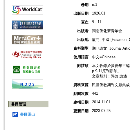
n.1
卷期
1926.01
出版日期
9 - 11
頁次
出版者
閩南佛化新青年會
出版地
廈門, 中國 [Hsiamen, C
資料類型
期刊論文=Journal Artic
使用語言
中文=Chinese
附註項
本文收錄於黃夏年主編，20
p.9-11原刊影印。
文章類別：評論,論述
資料來源
民國佛教期刊文獻集成 v
441
點閱次數
2014.11.01
建檔日期
書目管理
2023.07.25
更新日期
書目匯出