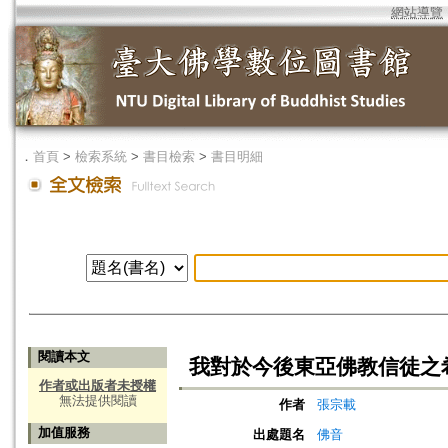
網站導覽
．
首頁
>
檢索系統
>
書目檢索
>
書目明細
閱讀本文
我對於今後東亞佛教信徒之
作者或出版者未授權
無法提供閱讀
作者
張宗載
加值服務
出處題名
佛音