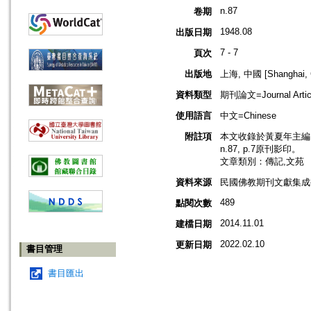
n.87
卷期
1948.08
出版日期
7 - 7
頁次
出版地
上海, 中國 [Shanghai, 
資料類型
期刊論文=Journal Artic
使用語言
中文=Chinese
附註項
本文收錄於黃夏年主編，2
n.87, p.7原刊影印。
文章類別：傳記,文苑
資料來源
民國佛教期刊文獻集成補編
489
點閱次數
2014.11.01
建檔日期
2022.02.10
更新日期
書目管理
書目匯出