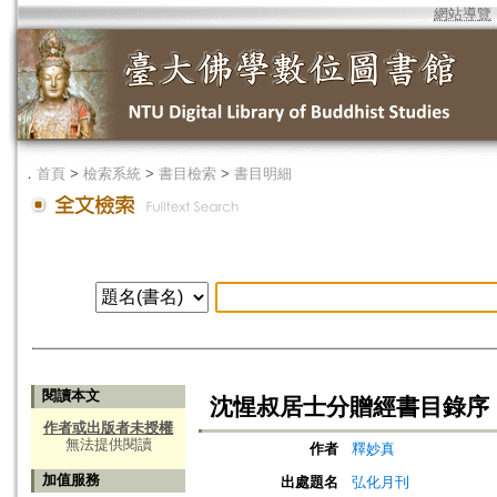
網站導覽
．
首頁
>
檢索系統
>
書目檢索
>
書目明細
閱讀本文
沈惺叔居士分贈經書目錄序
作者或出版者未授權
無法提供閱讀
作者
釋妙真
加值服務
出處題名
弘化月刊