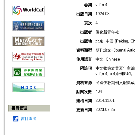
v.2 n.4
卷期
1924.08
出版日期
4
頁次
出版者
佛化新青年社
出版地
北京, 中國 [Peking, Ch
資料類型
期刊論文=Journal Artic
使用語言
中文=Chinese
附註項
本文收錄於黃夏年主編，2
v.2,n.4, p.4原刊影印。
資料來源
民國佛教期刊文獻集成補
404
點閱次數
2014.11.01
建檔日期
書目管理
2023.07.25
更新日期
書目匯出