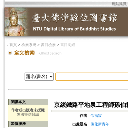
網站導覽
．
首頁
>
檢索系統
>
書目檢索
>
書目明細
閱讀本文
京綏鐵路平地泉工程師孫伯
作者或出版者未授權
無法提供閱讀
作者
卲福宸
加值服務
出處題名
佛化新青年