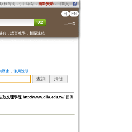
版權聲明
．
引用本站
．
捐款贊助
．
回首頁
．
日
EN
上一頁
佛典
．
語言教學
．
相關連結
詢歷史
．
使用說明
法鼓文理學院 http://www.dila.edu.tw/
提供