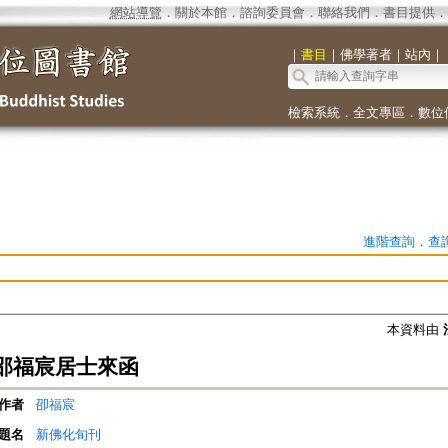
網站導覽
．
關於本館
．
諮詢委員會
．
聯絡我們
．
書目提供
．
｜
書目
｜
佛學著者
｜
站內
｜
檢索系統
．
全文專區
．
數位
進階查詢
．
查
本資料由
邵福宸居士來函
作者
卲福宸
題名
新佛化旬刊