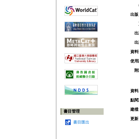
出版
出
出
資料
使用
附
資料
點閱
建檔
書目管理
更新
書目匯出