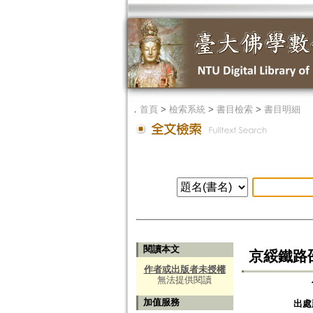
．
首頁
>
檢索系統
>
書目檢索
>
書目明細
閱讀本文
京綏鐵路
作者或出版者未授權
無法提供閱讀
加值服務
出處