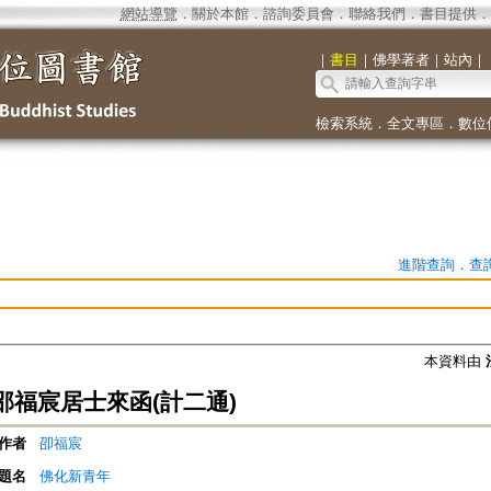
網站導覽
．
關於本館
．
諮詢委員會
．
聯絡我們
．
書目提供
．
｜
書目
｜
佛學著者
｜
站內
｜
檢索系統
．
全文專區
．
數位
進階查詢
．
查
本資料由
邵福宸居士來函(計二通)
作者
卲福宸
題名
佛化新青年