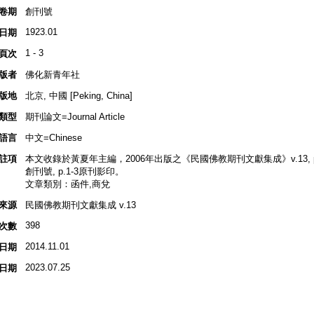
卷期
創刊號
1923.01
日期
1 - 3
頁次
版者
佛化新青年社
版地
北京, 中國 [Peking, China]
類型
期刊論文=Journal Article
語言
中文=Chinese
註項
本文收錄於黃夏年主編，2006年出版之《民國佛教期刊文獻集成》v.13, p.
創刊號, p.1-3原刊影印。
文章類別：函件,商兌
來源
民國佛教期刊文獻集成 v.13
398
次數
2014.11.01
日期
2023.07.25
日期