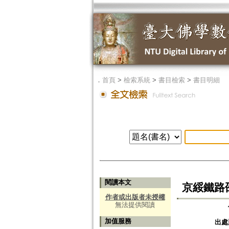
．
首頁
>
檢索系統
>
書目檢索
>
書目明細
閱讀本文
京綏鐵路
作者或出版者未授權
無法提供閱讀
加值服務
出處