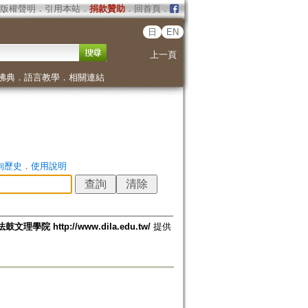
版權聲明
．
引用本站
．
捐款贊助
．
回首頁
．
日
EN
上一頁
佛典
．
語言教學
．
相關連結
詢歷史
．
使用說明
法鼓文理學院 http://www.dila.edu.tw/
提供