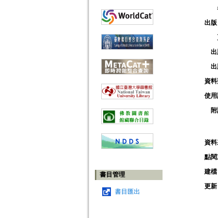
出版
出
出
資料
使用
附
資料
點閱
建檔
書目管理
更新
書目匯出