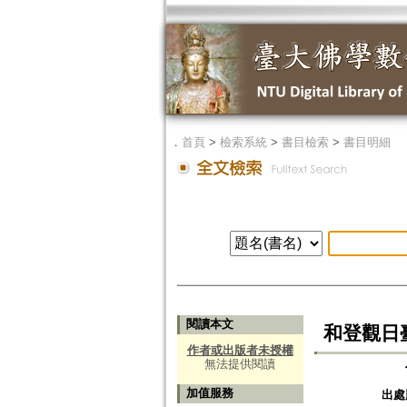
．
首頁
>
檢索系統
>
書目檢索
>
書目明細
閱讀本文
和登觀日
作者或出版者未授權
無法提供閱讀
加值服務
出處