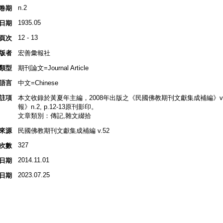
n.2
卷期
1935.05
日期
12 - 13
頁次
版者
宏善彙報社
類型
期刊論文=Journal Article
語言
中文=Chinese
註項
本文收錄於黃夏年主編，2008年出版之《民國佛教期刊文獻集成補編》v.52, p
報》n.2, p.12-13原刊影印。
文章類別：傳記,雜文綴拾
來源
民國佛教期刊文獻集成補編 v.52
327
次數
2014.11.01
日期
2023.07.25
日期