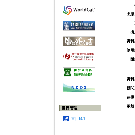
出版
出
資料
使用
附
資料
點閱
建檔
更新
書目管理
書目匯出