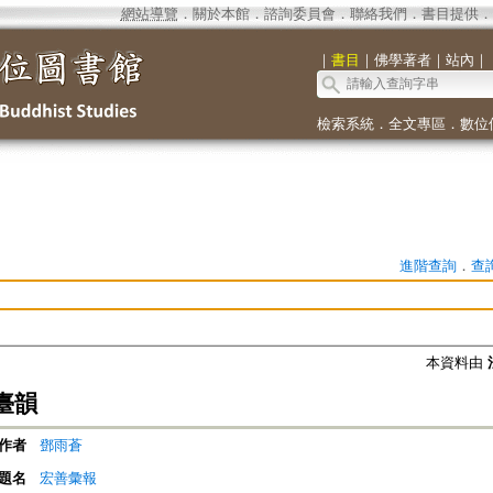
網站導覽
．
關於本館
．
諮詢委員會
．
聯絡我們
．
書目提供
．
｜
書目
｜
佛學著者
｜
站內
｜
檢索系統
．
全文專區
．
數位
進階查詢
．
查
本資料由
臺韻
作者
鄧雨蒼
題名
宏善彙報