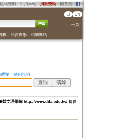
版權聲明
．
引用本站
．
捐款贊助
．
回首頁
．
日
EN
上一頁
佛典
．
語言教學
．
相關連結
詢歷史
．
使用說明
法鼓文理學院 http://www.dila.edu.tw/
提供