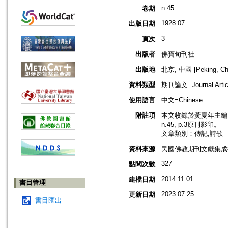
n.45
卷期
1928.07
出版日期
3
頁次
出版者
佛寶旬刊社
出版地
北京, 中國 [Peking, Ch
資料類型
期刊論文=Journal Artic
使用語言
中文=Chinese
附註項
本文收錄於黃夏年主編，2
n.45, p.3原刊影印。
文章類別：傳記,詩歌
資料來源
民國佛教期刊文獻集成補編
327
點閱次數
2014.11.01
建檔日期
書目管理
2023.07.25
更新日期
書目匯出