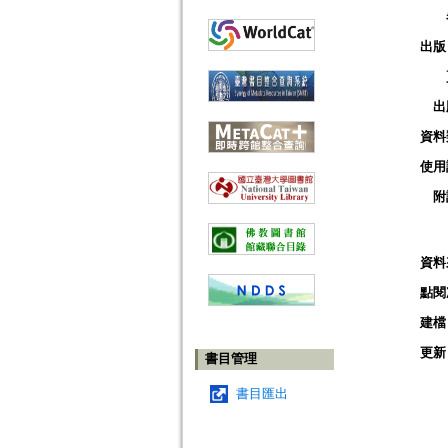
出版
出
資料
使用
附
資料
點閱
建檔
更新
書目管理
書目匯出