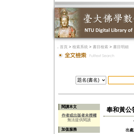
．
首頁
>
檢索系統
>
書目檢索
>
書目明細
閱讀本文
奉和黃公
作者或出版者未授權
無法提供閱讀
加值服務
出處