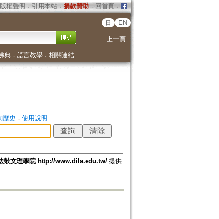
版權聲明
．
引用本站
．
捐款贊助
．
回首頁
．
日
EN
上一頁
佛典
．
語言教學
．
相關連結
詢歷史
．
使用說明
法鼓文理學院 http://www.dila.edu.tw/
提供