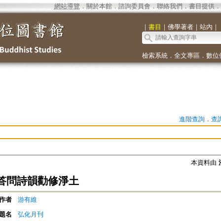
網站導覽
．
關於本館
．
諮詢委員會
．
聯絡我們
．
書目提供
．
｜
書目
｜
佛學著者
｜
站內
｜
檢索系統
．
全文專區
．
數位
進階查詢
．
查
本資料由
答問詩韻勸修淨土
作者
游有維
題名
弘化月刊