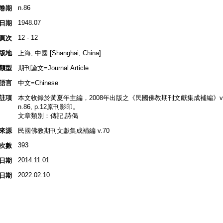
n.86
卷期
1948.07
日期
12 - 12
頁次
版地
上海, 中國 [Shanghai, China]
類型
期刊論文=Journal Article
語言
中文=Chinese
註項
本文收錄於黃夏年主編，2008年出版之《民國佛教期刊文獻集成補編》v.70, 
n.86, p.12原刊影印。
文章類別：傳記,詩偈
來源
民國佛教期刊文獻集成補編 v.70
393
次數
2014.11.01
日期
2022.02.10
日期