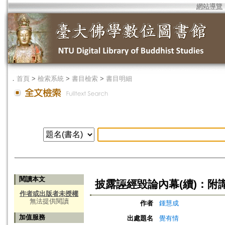
網站導覽
．
首頁
>
檢索系統
>
書目檢索
>
書目明細
閱讀本文
披露誣經毀論內幕(續)：附
作者或出版者未授權
無法提供閱讀
作者
鍾慧成
加值服務
出處題名
覺有情