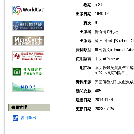
n.29
卷期
1940.12
出版日期
9
頁次
出版者
覺有情月刊社
出版地
蘇州, 中國 [Suzhou, Ch
資料類型
期刊論文=Journal Artic
使用語言
中文=Chinese
附註項
本文收錄於黃夏年主編，2
n.29, p.9原刊影印。
資料來源
民國佛教期刊文獻集成補編
405
點閱次數
2014.11.01
建檔日期
書目管理
2023.07.25
更新日期
書目匯出