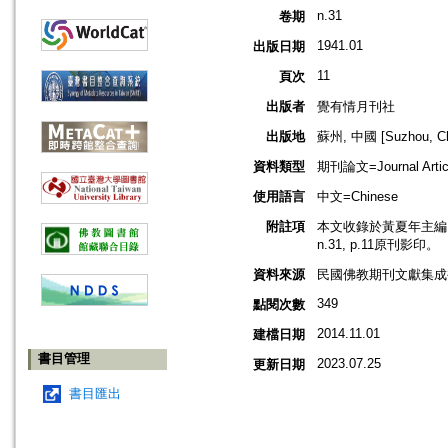
n.31
卷期
1941.01
出版日期
11
頁次
出版者
覺有情月刊社
出版地
蘇州, 中國 [Suzhou, Ch
資料類型
期刊論文=Journal Artic
使用語言
中文=Chinese
附註項
本文收錄於黃夏年主編，2
n.31, p.11原刊影印。
資料來源
民國佛教期刊文獻集成補編
349
點閱次數
2014.11.01
建檔日期
書目管理
2023.07.25
更新日期
書目匯出