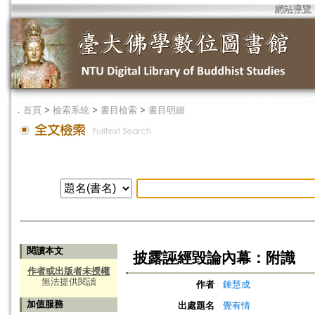
網站導覽
．
首頁
>
檢索系統
>
書目檢索
>
書目明細
閱讀本文
披露誣經毀論內幕：附識
作者或出版者未授權
無法提供閱讀
作者
鍾慧成
加值服務
出處題名
覺有情