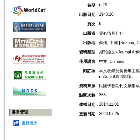
n.26
卷期
1940.10
出版日期
9
頁次
出版者
覺有情月刊社
出版地
蘇州, 中國 [Suzhou, Ch
資料類型
期刊論文=Journal Artic
使用語言
中文=Chinese
附註項
本文收錄於黃夏年主編，2
n.26, p.9原刊影印。
資料來源
民國佛教期刊文獻集成補編
365
點閱次數
2014.11.01
建檔日期
書目管理
2023.07.25
更新日期
書目匯出