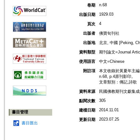
n.68
卷期
1929.03
出版日期
4
頁次
出版者
佛寶旬刊社
出版地
北京, 中國 [Peking, Ch
資料類型
期刊論文=Journal Artic
使用語言
中文=Chinese
附註項
本文收錄於黃夏年主編，2
n.68, p.4原刊影印。
文章類別：傳記,詩歌
資料來源
民國佛教期刊文獻集成補編
305
點閱次數
2014.11.01
建檔日期
書目管理
2023.07.25
更新日期
書目匯出