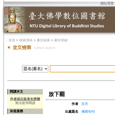
網站導覽
．
首頁
>
檢索系統
>
書目檢索
>
書目明細
閱讀本文
放下罷
作者或出版者未授權
無法提供閱讀
作者
宗月
加值服務
出處題名
佛寶旬刊