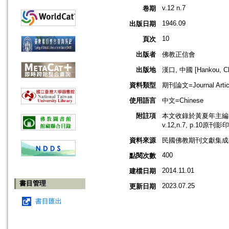
v.12 n.7
卷期
1946.09
出版日期
10
頁次
出版者
佛教正信會
出版地
漢口, 中國 [Hankou, Ch
資料類型
期刊論文=Journal Artic
使用語言
中文=Chinese
附註項
本文收錄於黃夏年主編，2
v.12,n.7, p.10原刊影
資料來源
民國佛教期刊文獻集成補編
400
點閱次數
2014.11.01
建檔日期
書目管理
2023.07.25
更新日期
書目匯出