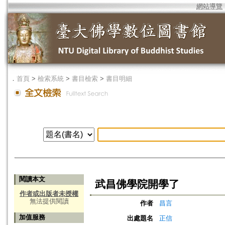
網站導覽
．
首頁
>
檢索系統
>
書目檢索
>
書目明細
閱讀本文
武昌佛學院開學了
作者或出版者未授權
無法提供閱讀
作者
昌言
加值服務
出處題名
正信