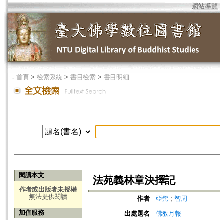
網站導覽
．
首頁
>
檢索系統
>
書目檢索
>
書目明細
閱讀本文
法苑義林章決擇記
作者或出版者未授權
無法提供閱讀
作者
亞髠
;
智周
加值服務
出處題名
佛教月報