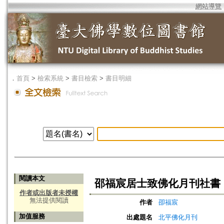
網站導覽
．
首頁
>
檢索系統
>
書目檢索
>
書目明細
閱讀本文
邵福宸居士致佛化月刊社書
作者或出版者未授權
無法提供閱讀
作者
卲福宸
加值服務
出處題名
北平佛化月刊