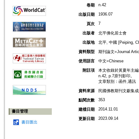
n.42
卷期
1936.07
出版日期
7
頁次
出版者
北平佛化居士會
出版地
北平, 中國 [Peiping, Ch
資料類型
期刊論文=Journal Artic
使用語言
中文=Chinese
附註項
本文收錄於黃夏年主編，
n.42, p.7原刊影印。
文章類別：函件,通訊
資料來源
民國佛教期刊文獻集成補編
353
點閱次數
2014.11.01
建檔日期
書目管理
2023.09.14
更新日期
書目匯出