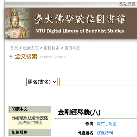
網站導覽
．
首頁
>
檢索系統
>
書目檢索
>
書目明細
閱讀本文
金剛經釋義(八)
作者或出版者未授權
無法提供閱讀
作者
觀空
;
隱忍
加值服務
出處題名
楞嚴特刊