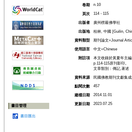
n.10
卷期
114 - 115
頁次
出版者
廣州楞嚴佛學社
出版地
桂林, 中國 [Guilin, Chi
資料類型
期刊論文=Journal Artic
使用語言
中文=Chinese
附註項
本文收錄於黃夏年主編，2
p.114-115原刊影印。
文章類別：傳記,著述
資料來源
民國佛教期刊文獻集成 v
457
點閱次數
2014.11.01
建檔日期
2023.07.25
更新日期
書目管理
書目匯出