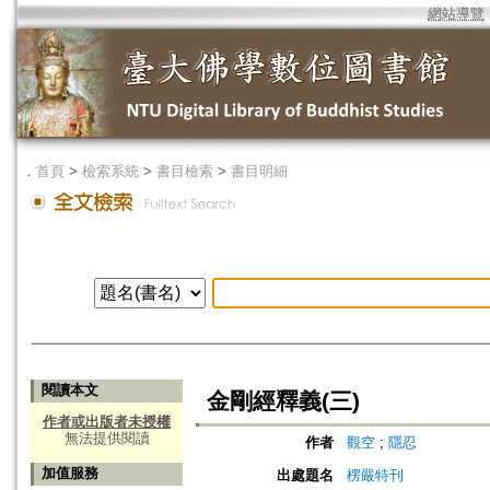
網站導覽
．
首頁
>
檢索系統
>
書目檢索
>
書目明細
閱讀本文
金剛經釋義(三)
作者或出版者未授權
無法提供閱讀
作者
觀空
;
隱忍
加值服務
出處題名
楞嚴特刊