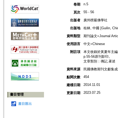
n.5
卷期
55 - 56
頁次
出版者
廣州楞嚴佛學社
出版地
桂林, 中國 [Guilin, Chi
資料類型
期刊論文=Journal Artic
使用語言
中文=Chinese
附註項
本文收錄於黃夏年主編，2
p.55-56原刊影印。
文章類別：傳記,著述
資料來源
民國佛教期刊文獻集成 v
454
點閱次數
2014.11.01
建檔日期
2023.07.25
更新日期
書目管理
書目匯出